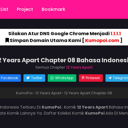
List
Project
Bookmark
Silakan Atur DNS Google Chrome Menjadi
1.1.1.1
Simpan Domain Utama Kami [
Kumopoi.com
]
2 Years Apart Chapter 08 Bahasa Indones
Semua Chapter
12 Years Apart
Facebook
Twitter
WhatsApp
Pinterest
Telegra
KumoPoi
›
12 Years Apart
›
12 Years Apart Chapter 08
Indonesia Terbaru Di
KumoPoi
. Komik
12 Years Apart
Bahasa In
e Komik Lainnya Ya. Daftar Koleksi Komik
KumoPoi
Ada Di Men