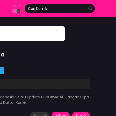
DARK?
ia
m
donesia Selalu Update Di
KumoPoi
. Jangan Lupa
u Daftar Komik.
Prev
Next