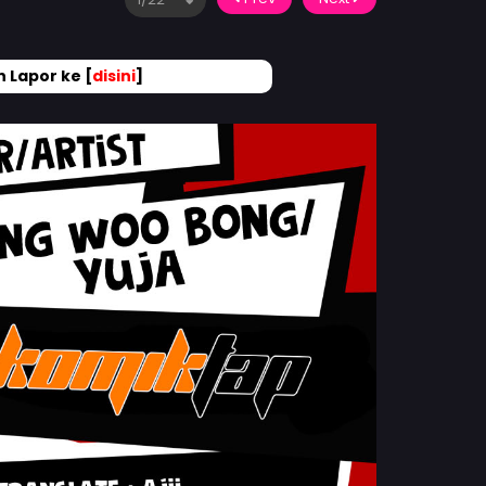
 Lapor ke [
disini
]