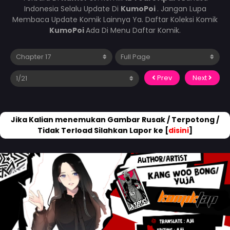
Indonesia Selalu Update Di
KumoPoi
. Jangan Lupa
Membaca Update Komik Lainnya Ya. Daftar Koleksi Komik
KumoPoi
Ada Di Menu Daftar Komik.
Prev
Next
Jika Kalian menemukan Gambar Rusak / Terpotong /
Tidak Terload Silahkan Lapor ke [
disini
]