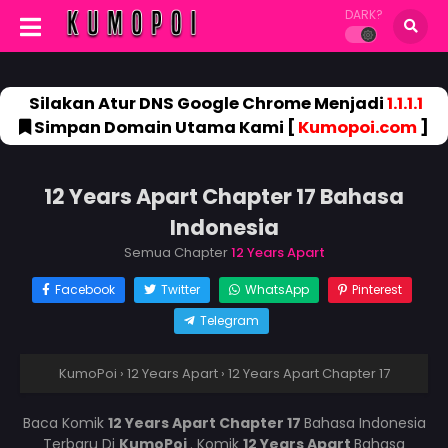
DARK?
Silakan Atur DNS Google Chrome Menjadi
1.1.1.1
Simpan Domain Utama Kami [
Kumopoi.com
]
12 Years Apart Chapter 17 Bahasa
Indonesia
Semua Chapter
12 Years Apart
Facebook
Twitter
WhatsApp
Pinterest
Telegram
KumoPoi
›
12 Years Apart
›
12 Years Apart Chapter 17
Baca Komik
12 Years Apart Chapter 17
Bahasa Indonesia
Terbaru Di
KumoPoi
. Komik
12 Years Apart
Bahasa