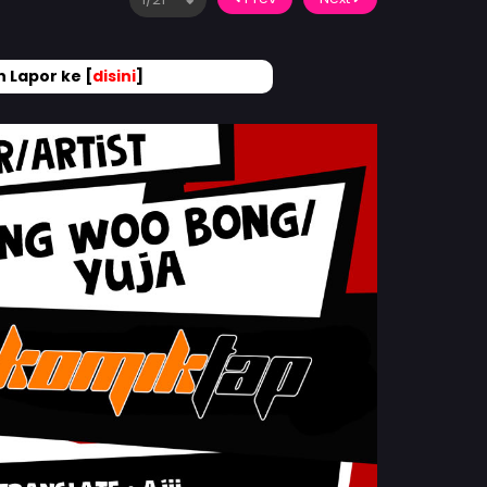
 Lapor ke [
disini
]