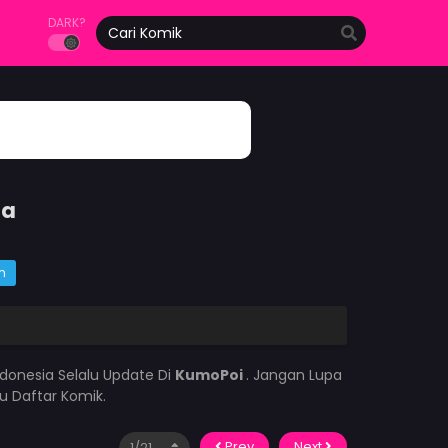
DARK?
ia
m
donesia Selalu Update Di
KumoPoi
. Jangan Lupa
u Daftar Komik.
Prev
Next