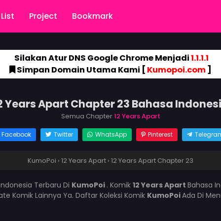
List
Project
Bookmark
Silakan Atur DNS Google Chrome Menjadi
1.1.1.1
Simpan Domain Utama Kami [
Kumopoi.com
]
2 Years Apart Chapter 23 Bahasa Indones
Semua Chapter
12 Years Apart
Facebook
Twitter
WhatsApp
Pinterest
Telegra
KumoPoi
›
12 Years Apart
›
12 Years Apart Chapter 23
Indonesia Terbaru Di
KumoPoi
. Komik
12 Years Apart
Bahasa In
e Komik Lainnya Ya. Daftar Koleksi Komik
KumoPoi
Ada Di Men