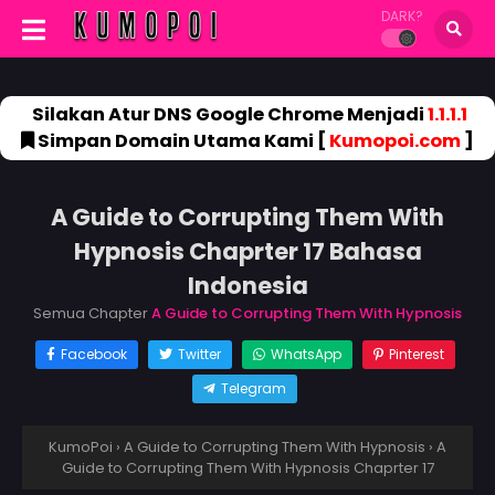
DARK?
Silakan Atur DNS Google Chrome Menjadi
1.1.1.1
Simpan Domain Utama Kami [
Kumopoi.com
]
A Guide to Corrupting Them With
Hypnosis Chaprter 17 Bahasa
Indonesia
Semua Chapter
A Guide to Corrupting Them With Hypnosis
Facebook
Twitter
WhatsApp
Pinterest
Telegram
KumoPoi
›
A Guide to Corrupting Them With Hypnosis
›
A
Guide to Corrupting Them With Hypnosis Chaprter 17