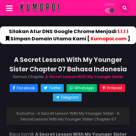
DARK?
Silakan Atur DNS Google Chrome Menjadi
1.1.1.1
Simpan Domain Utama Kami [
Kumopoi.com
]
A Secret Lesson With My Younger
Sister Chapter 07 Bahasa Indonesia
Semua Chapter
A Secret Lesson With My Younger Sister
Facebook
Twitter
WhatsApp
Pinterest
Telegram
KumoPoi
›
A Secret Lesson With My Younger Sister
›
A
Secret Lesson With My Younger Sister Chapter 07
Baca Komik
A Secret Lesson With My Younger Sister