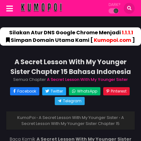
DARK?
Silakan Atur DNS Google Chrome Menjadi
1.1.1.1
Simpan Domain Utama Kami [
Kumopoi.com
]
A Secret Lesson With My Younger
Sister Chapter 15 Bahasa Indonesia
Semua Chapter
A Secret Lesson With My Younger Sister
Facebook
Twitter
WhatsApp
Pinterest
Telegram
KumoPoi
›
A Secret Lesson With My Younger Sister
›
A
Secret Lesson With My Younger Sister Chapter 15
Baca Komik
A Secret Lesson With My Younger Sister