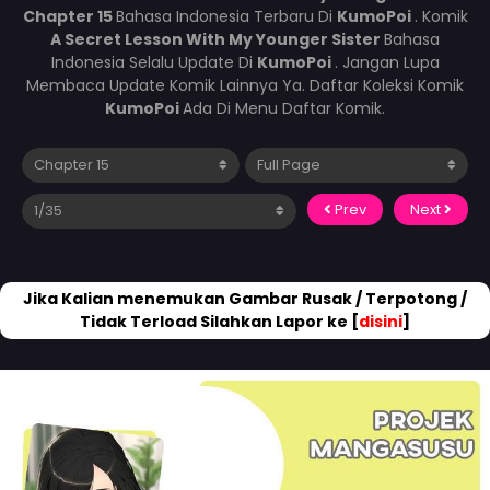
Chapter 15
Bahasa Indonesia Terbaru Di
KumoPoi
. Komik
A Secret Lesson With My Younger Sister
Bahasa
Indonesia Selalu Update Di
KumoPoi
. Jangan Lupa
Membaca Update Komik Lainnya Ya. Daftar Koleksi Komik
KumoPoi
Ada Di Menu Daftar Komik.
Prev
Next
Jika Kalian menemukan Gambar Rusak / Terpotong /
Tidak Terload Silahkan Lapor ke [
disini
]