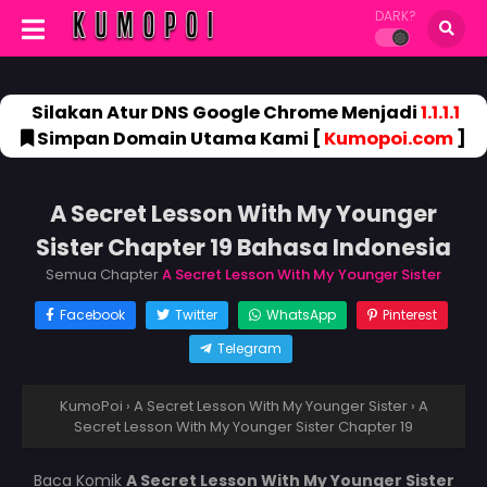
DARK?
Silakan Atur DNS Google Chrome Menjadi
1.1.1.1
Simpan Domain Utama Kami [
Kumopoi.com
]
A Secret Lesson With My Younger
Sister Chapter 19 Bahasa Indonesia
Semua Chapter
A Secret Lesson With My Younger Sister
Facebook
Twitter
WhatsApp
Pinterest
Telegram
KumoPoi
›
A Secret Lesson With My Younger Sister
›
A
Secret Lesson With My Younger Sister Chapter 19
Baca Komik
A Secret Lesson With My Younger Sister