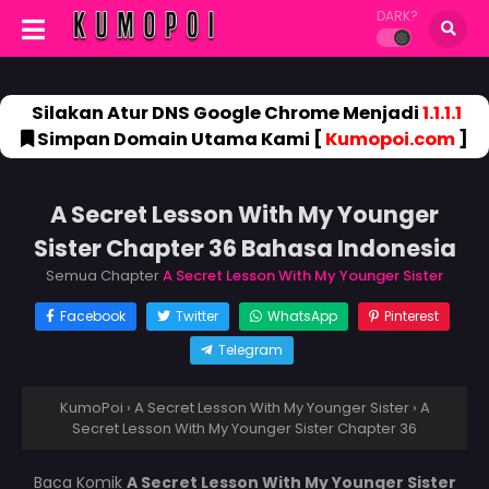
DARK?
Silakan Atur DNS Google Chrome Menjadi
1.1.1.1
Simpan Domain Utama Kami [
Kumopoi.com
]
A Secret Lesson With My Younger
Sister Chapter 36 Bahasa Indonesia
Semua Chapter
A Secret Lesson With My Younger Sister
Facebook
Twitter
WhatsApp
Pinterest
Telegram
KumoPoi
›
A Secret Lesson With My Younger Sister
›
A
Secret Lesson With My Younger Sister Chapter 36
Baca Komik
A Secret Lesson With My Younger Sister