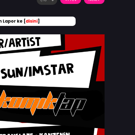
 Lapor ke [
disini
]