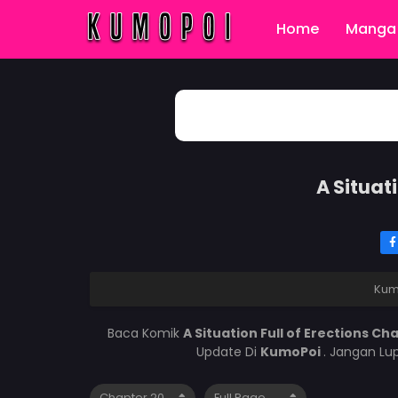
Home
Manga 
A Situat
Kum
Baca Komik
A Situation Full of Erections C
Update Di
KumoPoi
. Jangan Lu