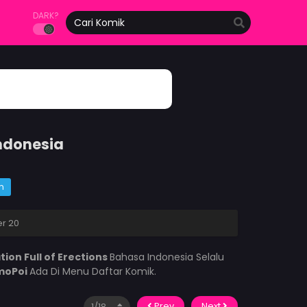
DARK?
Indonesia
m
er 20
tion Full of Erections
Bahasa Indonesia Selalu
moPoi
Ada Di Menu Daftar Komik.
Prev
Next