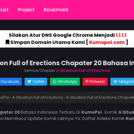
List
Project
Bookmark
Silakan Atur DNS Google Chrome Menjadi
1.1.1.1
Simpan Domain Utama Kami [
Kumopoi.com
]
ion Full of Erections Chapater 20 Bahasa 
Semua Chapter
A Situation Full of Erections
Facebook
Twitter
WhatsApp
Pinterest
Telegra
oPoi
›
A Situation Full of Erections
›
A Situation Full of Erections Chapat
hapater 20
Bahasa Indonesia Terbaru Di
KumoPoi
. Komik
A Situa
pa Membaca Update Komik Lainnya Ya. Daftar Koleksi Komik
Ku