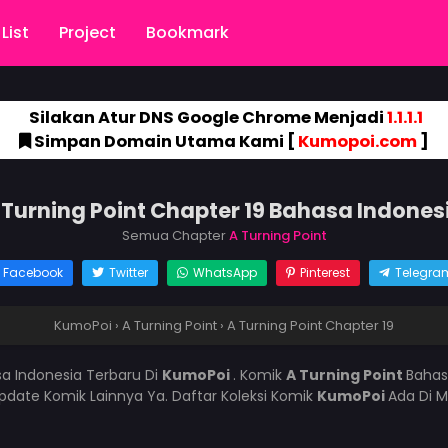
List
Project
Bookmark
Silakan Atur DNS Google Chrome Menjadi
1.1.1.1
Simpan Domain Utama Kami [
Kumopoi.com
]
 Turning Point Chapter 19 Bahasa Indones
Semua Chapter
A Turning Point
Facebook
Twitter
WhatsApp
Pinterest
Telegra
KumoPoi
›
A Turning Point
›
A Turning Point Chapter 19
a Indonesia Terbaru Di
KumoPoi
. Komik
A Turning Point
Bahas
ate Komik Lainnya Ya. Daftar Koleksi Komik
KumoPoi
Ada Di M