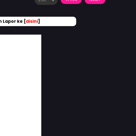
 Lapor ke [
disini
]