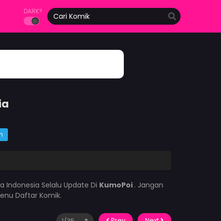
DARK?
ia
m
a Indonesia Selalu Update Di
KumoPoi
. Jangan
enu Daftar Komik.
Prev
Next