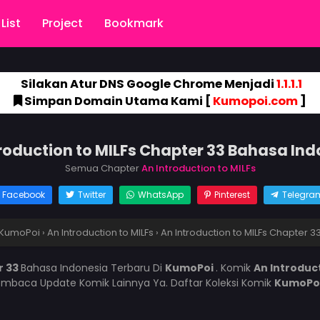
List
Project
Bookmark
Silakan Atur DNS Google Chrome Menjadi
1.1.1.1
Simpan Domain Utama Kami [
Kumopoi.com
]
roduction to MILFs Chapter 33 Bahasa In
Semua Chapter
An Introduction to MILFs
Facebook
Twitter
WhatsApp
Pinterest
Telegra
KumoPoi
›
An Introduction to MILFs
›
An Introduction to MILFs Chapter 3
r 33
Bahasa Indonesia Terbaru Di
KumoPoi
. Komik
An Introduct
mbaca Update Komik Lainnya Ya. Daftar Koleksi Komik
KumoPo