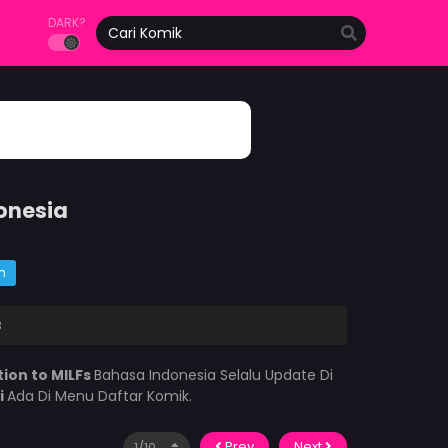
DARK?
donesia
m
3
ion to MILFs
Bahasa Indonesia Selalu Update Di
i
Ada Di Menu Daftar Komik.
Prev
Next