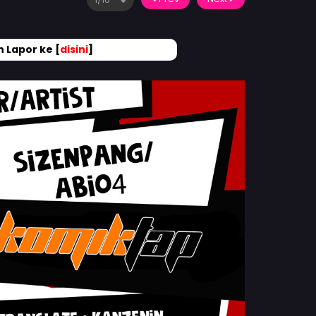
 Lapor ke [
disini
]