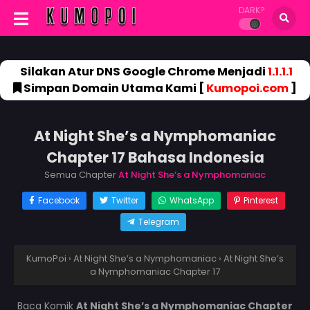
DARK?
Silakan Atur DNS Google Chrome Menjadi
1.1.1.1
Simpan Domain Utama Kami [
Kumopoi.com
]
At Night She’s a Nymphomaniac
Chapter 17 Bahasa Indonesia
Semua Chapter
At Night She’s a Nymphomaniac
Facebook
Twitter
WhatsApp
Pinterest
Telegram
KumoPoi
›
At Night She’s a Nymphomaniac
›
At Night She’s
a Nymphomaniac Chapter 17
Baca Komik
At Night She’s a Nymphomaniac Chapter