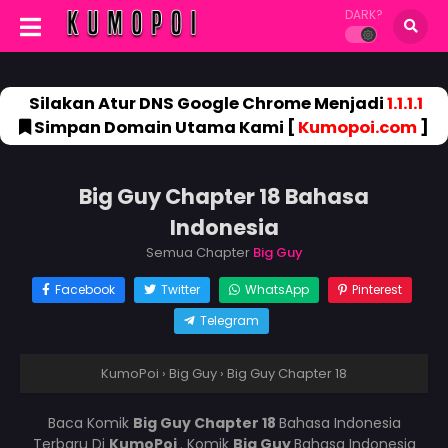
DARK?
Silakan Atur DNS Google Chrome Menjadi
1.1.1.1
Simpan Domain Utama Kami [
Kumopoi.com
]
Big Guy Chapter 18 Bahasa
Indonesia
Semua Chapter
Big Guy
Facebook
Twitter
WhatsApp
Pinterest
Telegram
KumoPoi
›
Big Guy
›
Big Guy Chapter 18
Baca Komik
Big Guy Chapter 18
Bahasa Indonesia
Terbaru Di
KumoPoi
. Komik
Big Guy
Bahasa Indonesia