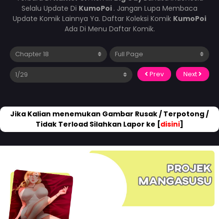
Selalu Update Di
KumoPoi
. Jangan Lupa Membaca
Update Komik Lainnya Ya. Daftar Koleksi Komik
KumoPoi
Ada Di Menu Daftar Komik.
Prev
Next
Jika Kalian menemukan Gambar Rusak / Terpotong /
Tidak Terload Silahkan Lapor ke [
disini
]