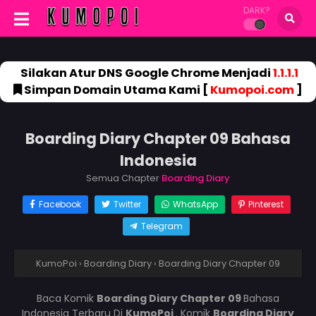
DARK?
Silakan Atur DNS Google Chrome Menjadi
1.1.1.1
Simpan Domain Utama Kami [
Kumopoi.com
]
Boarding Diary Chapter 09 Bahasa
Indonesia
Semua Chapter
Boarding Diary
Facebook
Twitter
WhatsApp
Pinterest
Telegram
KumoPoi
›
Boarding Diary
›
Boarding Diary Chapter 09
Baca Komik
Boarding Diary Chapter 09
Bahasa
Indonesia Terbaru Di
KumoPoi
. Komik
Boarding Diary