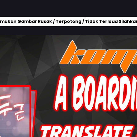
mukan Gambar Rusak / Terpotong / Tidak Terload Silahkan