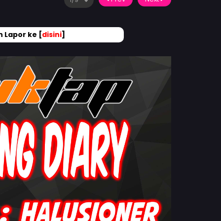
 Lapor ke [
disini
]