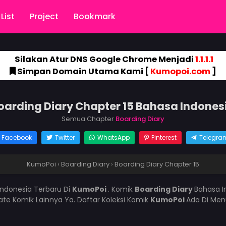
List
Project
Bookmark
Silakan Atur DNS Google Chrome Menjadi
1.1.1.1
Simpan Domain Utama Kami [
Kumopoi.com
]
oarding Diary Chapter 15 Bahasa Indones
Semua Chapter
Boarding Diary
Facebook
Twitter
WhatsApp
Pinterest
Telegra
KumoPoi
›
Boarding Diary
›
Boarding Diary Chapter 15
Indonesia Terbaru Di
KumoPoi
. Komik
Boarding Diary
Bahasa I
e Komik Lainnya Ya. Daftar Koleksi Komik
KumoPoi
Ada Di Men