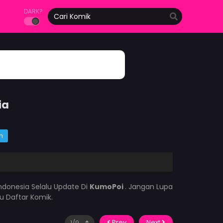
DARK?
ia
m
ndonesia Selalu Update Di
KumoPoi
. Jangan Lupa
u Daftar Komik.
Prev
Next