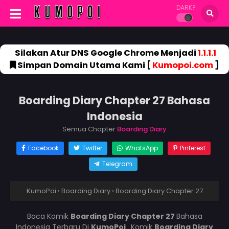
DARK?
Silakan Atur DNS Google Chrome Menjadi
1.1.1.1
Simpan Domain Utama Kami [
Kumopoi.com
]
Boarding Diary Chapter 27 Bahasa
Indonesia
Semua Chapter
Boarding Diary
Facebook
Twitter
WhatsApp
Pinterest
Telegram
KumoPoi
›
Boarding Diary
›
Boarding Diary Chapter 27
Baca Komik
Boarding Diary Chapter 27
Bahasa
Indonesia Terbaru Di
KumoPoi
. Komik
Boarding Diary