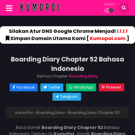
DARK?
Silakan Atur DNS Google Chrome Menjadi
1.1.1.1
Simpan Domain Utama Kami [
Kumopoi.com
]
Boarding Diary Chapter 52 Bahasa
Indonesia
Semua Chapter
Boarding Diary
Facebook
Twitter
WhatsApp
Pinterest
Telegram
KumoPoi
›
Boarding Diary
›
Boarding Diary Chapter 52
Baca Komik
Boarding Diary Chapter 52
Bahasa
Indonesia Terbaru Di
KumoPoi
. Komik
Boarding Diary