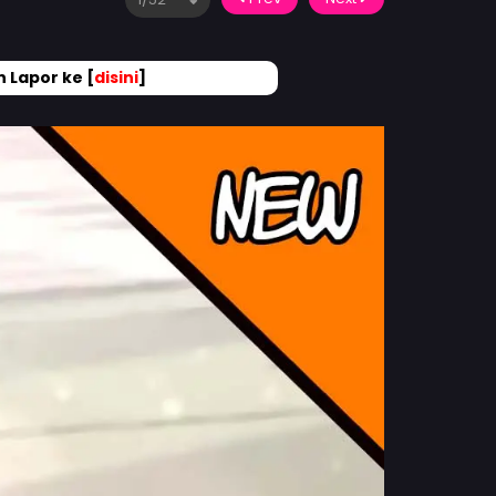
 Lapor ke [
disini
]