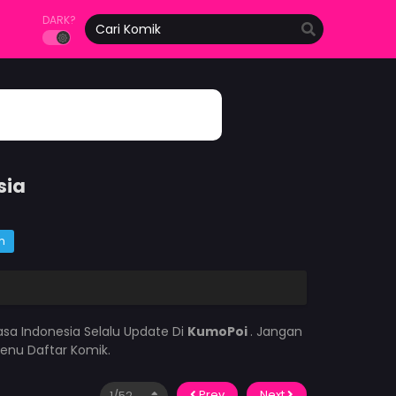
DARK?
sia
m
sa Indonesia Selalu Update Di
KumoPoi
. Jangan
enu Daftar Komik.
Prev
Next