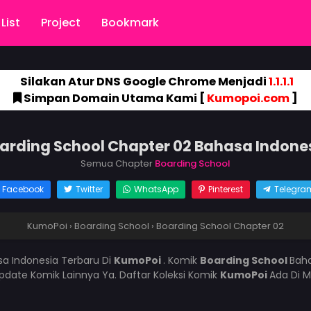
List
Project
Bookmark
Silakan Atur DNS Google Chrome Menjadi
1.1.1.1
Simpan Domain Utama Kami [
Kumopoi.com
]
arding School Chapter 02 Bahasa Indone
Semua Chapter
Boarding School
Facebook
Twitter
WhatsApp
Pinterest
Telegra
KumoPoi
›
Boarding School
›
Boarding School Chapter 02
a Indonesia Terbaru Di
KumoPoi
. Komik
Boarding School
Baha
ate Komik Lainnya Ya. Daftar Koleksi Komik
KumoPoi
Ada Di M