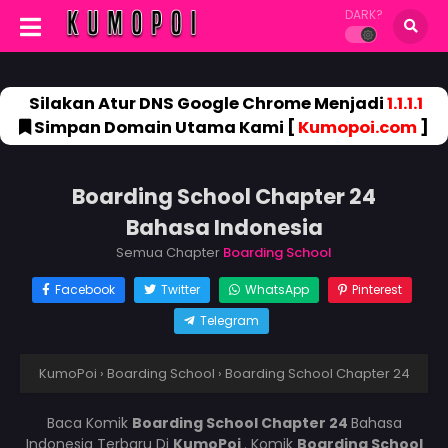
DARK?
Silakan Atur DNS Google Chrome Menjadi
1.1.1.1
Simpan Domain Utama Kami [
Kumopoi.com
]
Boarding School Chapter 24
Bahasa Indonesia
Semua Chapter
Boarding School
Facebook
Twitter
WhatsApp
Pinterest
Telegram
KumoPoi
›
Boarding School
›
Boarding School Chapter 24
Baca Komik
Boarding School Chapter 24
Bahasa
Indonesia Terbaru Di
KumoPoi
. Komik
Boarding School