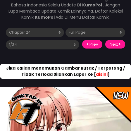
Bahasa Indonesia Selalu Update Di
KumoPoi
. Jangan
Lupa Membaca Update Komik Lainnya Ya. Daftar Koleksi
Komik
KumoPoi
Ada Di Menu Daftar Komik.
Prev
Next
Jika Kalian menemukan Gambar Rusak / Terpotong /
Tidak Terload Silahkan Lapor ke [
disini
]