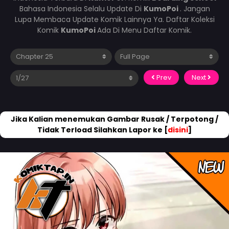
Bahasa Indonesia Selalu Update Di
KumoPoi
. Jangan
Lupa Membaca Update Komik Lainnya Ya. Daftar Koleksi
Komik
KumoPoi
Ada Di Menu Daftar Komik.
Prev
Next
Jika Kalian menemukan Gambar Rusak / Terpotong /
Tidak Terload Silahkan Lapor ke [
disini
]