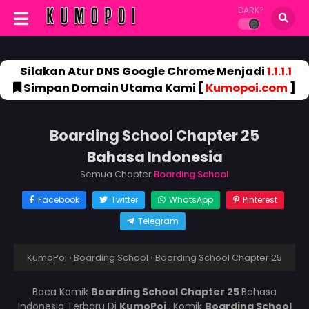
DARK?
Silakan Atur DNS Google Chrome Menjadi
1.1.1.1
Simpan Domain Utama Kami [
Kumopoi.com
]
Boarding School Chapter 25
Bahasa Indonesia
Semua Chapter
Boarding School
Facebook
Twitter
WhatsApp
Pinterest
Telegram
KumoPoi
›
Boarding School
›
Boarding School Chapter 25
Baca Komik
Boarding School Chapter 25
Bahasa
Indonesia Terbaru Di
KumoPoi
. Komik
Boarding School