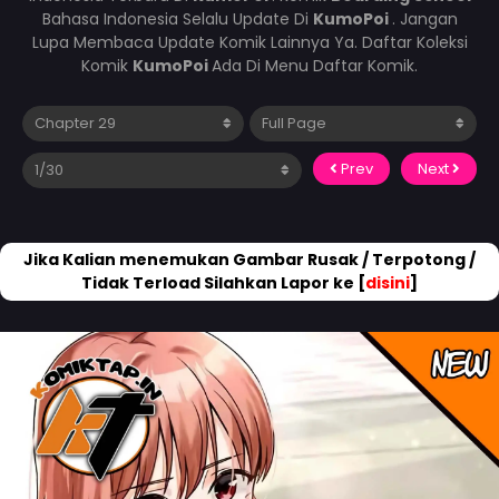
Bahasa Indonesia Selalu Update Di
KumoPoi
. Jangan
Lupa Membaca Update Komik Lainnya Ya. Daftar Koleksi
Komik
KumoPoi
Ada Di Menu Daftar Komik.
Prev
Next
Jika Kalian menemukan Gambar Rusak / Terpotong /
Tidak Terload Silahkan Lapor ke [
disini
]