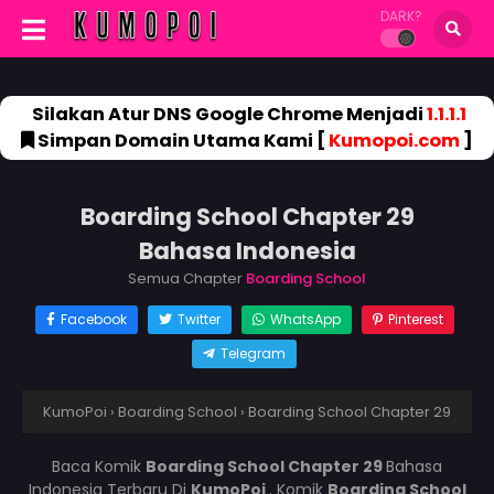
DARK?
Silakan Atur DNS Google Chrome Menjadi
1.1.1.1
Simpan Domain Utama Kami [
Kumopoi.com
]
Boarding School Chapter 29
Bahasa Indonesia
Semua Chapter
Boarding School
Facebook
Twitter
WhatsApp
Pinterest
Telegram
KumoPoi
›
Boarding School
›
Boarding School Chapter 29
Baca Komik
Boarding School Chapter 29
Bahasa
Indonesia Terbaru Di
KumoPoi
. Komik
Boarding School