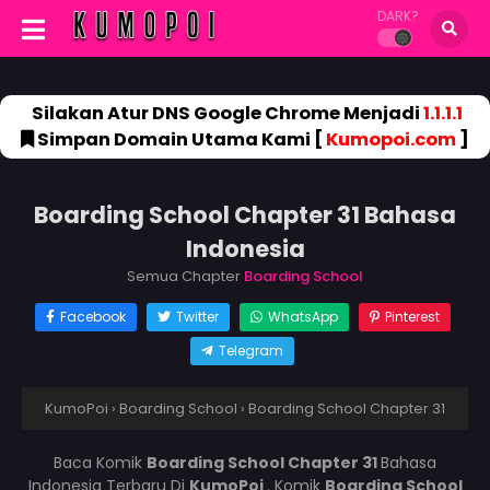
DARK?
Silakan Atur DNS Google Chrome Menjadi
1.1.1.1
Simpan Domain Utama Kami [
Kumopoi.com
]
Boarding School Chapter 31 Bahasa
Indonesia
Semua Chapter
Boarding School
Facebook
Twitter
WhatsApp
Pinterest
Telegram
KumoPoi
›
Boarding School
›
Boarding School Chapter 31
Baca Komik
Boarding School Chapter 31
Bahasa
Indonesia Terbaru Di
KumoPoi
. Komik
Boarding School