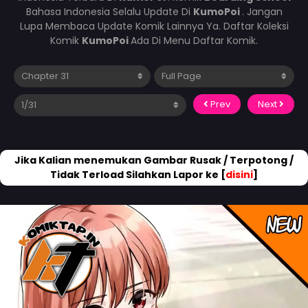
Bahasa Indonesia Selalu Update Di
KumoPoi
. Jangan
Lupa Membaca Update Komik Lainnya Ya. Daftar Koleksi
Komik
KumoPoi
Ada Di Menu Daftar Komik.
Prev
Next
Jika Kalian menemukan Gambar Rusak / Terpotong /
Tidak Terload Silahkan Lapor ke [
disini
]