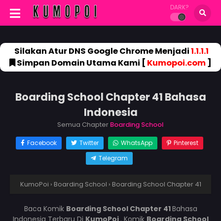
DARK?
Silakan Atur DNS Google Chrome Menjadi
1.1.1.1
Simpan Domain Utama Kami [
Kumopoi.com
]
Boarding School Chapter 41 Bahasa
Indonesia
Semua Chapter
Boarding School
Facebook
Twitter
WhatsApp
Pinterest
Telegram
KumoPoi
›
Boarding School
›
Boarding School Chapter 41
Baca Komik
Boarding School Chapter 41
Bahasa
Indonesia Terbaru Di
KumoPoi
. Komik
Boarding School