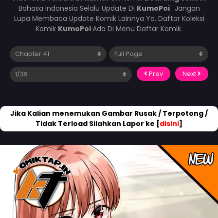
Bahasa Indonesia Selalu Update Di
KumoPoi
. Jangan
Lupa Membaca Update Komik Lainnya Ya. Daftar Koleksi
Komik
KumoPoi
Ada Di Menu Daftar Komik.
Prev
Next
Jika Kalian menemukan Gambar Rusak / Terpotong /
Tidak Terload Silahkan Lapor ke [
disini
]