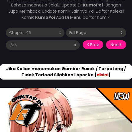
Bahasa Indonesia Selalu Update Di
KumoPoi
. Jangan
Lupa Membaca Update Komik Lainnya Ya. Daftar Koleksi
Komik
KumoPoi
Ada Di Menu Daftar Komik.
Prev
Next
Jika Kalian menemukan Gambar Rusak / Terpotong /
Tidak Terload Silahkan Lapor ke [
disini
]