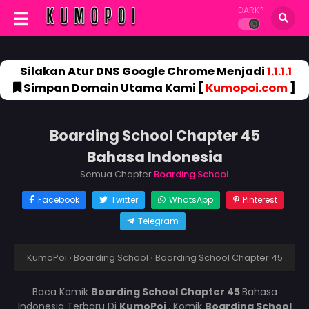
DARK?
Silakan Atur DNS Google Chrome Menjadi
1.1.1.1
Simpan Domain Utama Kami [
Kumopoi.com
]
Boarding School Chapter 45
Bahasa Indonesia
Semua Chapter
Boarding School
Facebook
Twitter
WhatsApp
Pinterest
Telegram
KumoPoi
›
Boarding School
›
Boarding School Chapter 45
Baca Komik
Boarding School Chapter 45
Bahasa
Indonesia Terbaru Di
KumoPoi
. Komik
Boarding School