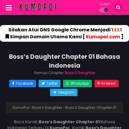
DARK?
Silakan Atur DNS Google Chrome Menjadi
1.1.1.1
Simpan Domain Utama Kami [
Kumopoi.com
]
Boss’s Daughter Chapter 01 Bahasa
Indonesia
Semua Chapter
Boss’s Daughter
Facebook
Twitter
WhatsApp
Pinterest
Telegram
KumoPoi
›
Boss’s Daughter
›
Boss’s Daughter Chapter 01
Baca Komik
Boss’s Daughter Chapter 01
Bahasa
Indonesia Terbaru Di
KumoPoi
. Komik
Boss’s Daughter