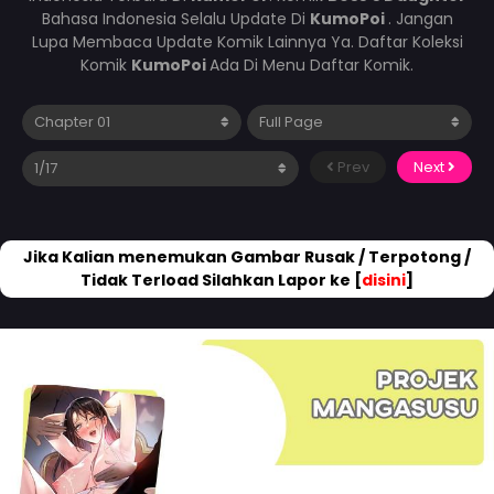
Bahasa Indonesia Selalu Update Di
KumoPoi
. Jangan
Lupa Membaca Update Komik Lainnya Ya. Daftar Koleksi
Komik
KumoPoi
Ada Di Menu Daftar Komik.
Prev
Next
Jika Kalian menemukan Gambar Rusak / Terpotong /
Tidak Terload Silahkan Lapor ke [
disini
]