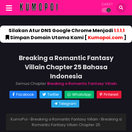
DARK?
Silakan Atur DNS Google Chrome Menjadi
1.1.1.1
Simpan Domain Utama Kami [
Kumopoi.com
]
Breaking a Romantic Fantasy
Villain Chapter 25 Bahasa
Indonesia
Semua Chapter
Breaking a Romantic Fantasy Villain
Facebook
Twitter
WhatsApp
Pinterest
Telegram
KumoPoi
›
Breaking a Romantic Fantasy Villain
›
Breaking a
Romantic Fantasy Villain Chapter 25