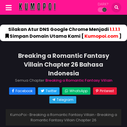
DARK?
Silakan Atur DNS Google Chrome Menjadi
1.1.1.1
Simpan Domain Utama Kami [
Kumopoi.com
]
Breaking a Romantic Fantasy
Villain Chapter 26 Bahasa
Indonesia
Semua Chapter
Breaking a Romantic Fantasy Villain
Facebook
Twitter
WhatsApp
Pinterest
Telegram
KumoPoi
›
Breaking a Romantic Fantasy Villain
›
Breaking a
Romantic Fantasy Villain Chapter 26