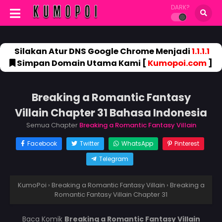
DARK?
Silakan Atur DNS Google Chrome Menjadi
1.1.1.1
Simpan Domain Utama Kami [
Kumopoi.com
]
Breaking a Romantic Fantasy
Villain Chapter 31 Bahasa Indonesia
Semua Chapter
Breaking a Romantic Fantasy Villain
Facebook
Twitter
WhatsApp
Pinterest
Telegram
KumoPoi
›
Breaking a Romantic Fantasy Villain
›
Breaking a
Romantic Fantasy Villain Chapter 31
Baca Komik
Breaking a Romantic Fantasy Villain