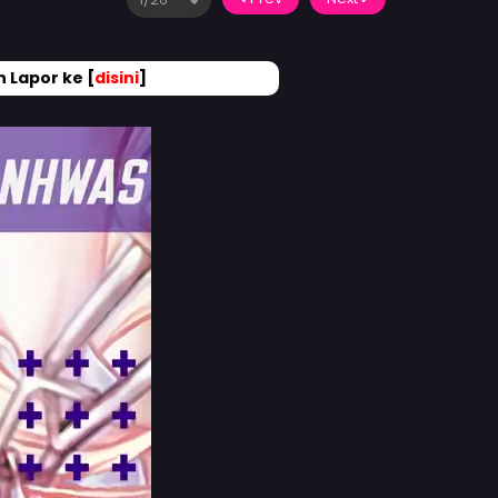
 Lapor ke [
disini
]