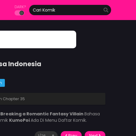
DARK?
sa Indonesia
m
in Chapter 35
k
Breaking a Romantic Fantasy Villain
Bahasa
omik
KumoPoi
Ada Di Menu Daftar Komik.
Prev
Next