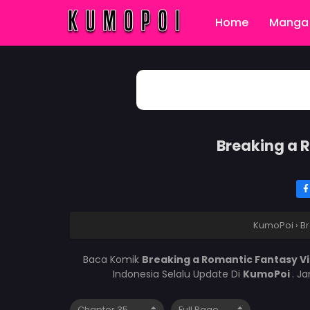
Home
Manga 
Breaking a 
KumoPoi
›
Br
Baca Komik
Breaking a Romantic Fantasy Vi
Indonesia Selalu Update Di
KumoPoi
. J