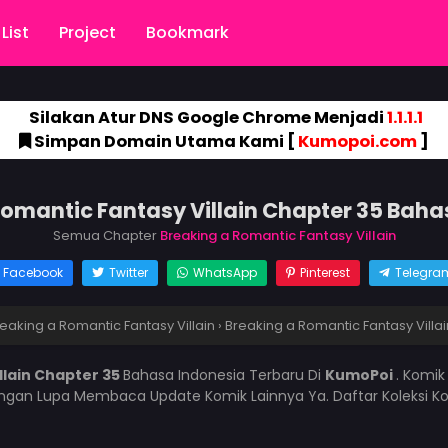
List
Project
Bookmark
Silakan Atur DNS Google Chrome Menjadi
1.1.1.1
Simpan Domain Utama Kami [
Kumopoi.com
]
Romantic Fantasy Villain Chapter 35 Baha
Semua Chapter
Breaking a Romantic Fantasy Villain
Facebook
Twitter
WhatsApp
Pinterest
Telegra
eaking a Romantic Fantasy Villain
›
Breaking a Romantic Fantasy Villa
llain Chapter 35
Bahasa Indonesia Terbaru Di
KumoPoi
. Komi
angan Lupa Membaca Update Komik Lainnya Ya. Daftar Koleksi K