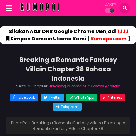
DARK?
Silakan Atur DNS Google Chrome Menjadi
1.1.1.1
Simpan Domain Utama Kami [
Kumopoi.com
]
Breaking a Romantic Fantasy
Villain Chapter 38 Bahasa
Indonesia
Semua Chapter
Breaking a Romantic Fantasy Villain
Facebook
Twitter
WhatsApp
Pinterest
Telegram
KumoPoi
›
Breaking a Romantic Fantasy Villain
›
Breaking a
Romantic Fantasy Villain Chapter 38