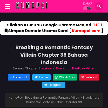
DARK?
Silakan Atur DNS Google Chrome Menjadi
1.1.1.1
Simpan Domain Utama Kami [
Kumopoi.com
]
Breaking a Romantic Fantasy
Villain Chapter 39 Bahasa
Indonesia
Semua Chapter
Breaking a Romantic Fantasy Villain
Facebook
Twitter
WhatsApp
Pinterest
Telegram
KumoPoi
›
Breaking a Romantic Fantasy Villain
›
Breaking a
Romantic Fantasy Villain Chapter 39