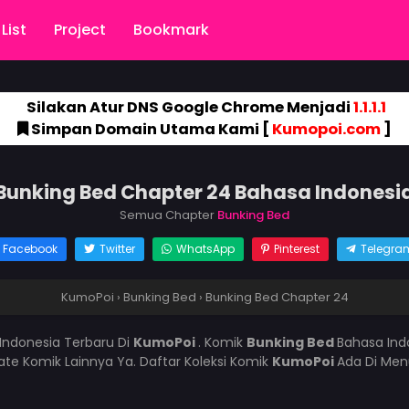
List
Project
Bookmark
Silakan Atur DNS Google Chrome Menjadi
1.1.1.1
Simpan Domain Utama Kami [
Kumopoi.com
]
Bunking Bed Chapter 24 Bahasa Indonesi
Semua Chapter
Bunking Bed
Facebook
Twitter
WhatsApp
Pinterest
Telegra
KumoPoi
›
Bunking Bed
›
Bunking Bed Chapter 24
Indonesia Terbaru Di
KumoPoi
. Komik
Bunking Bed
Bahasa Ind
e Komik Lainnya Ya. Daftar Koleksi Komik
KumoPoi
Ada Di Men