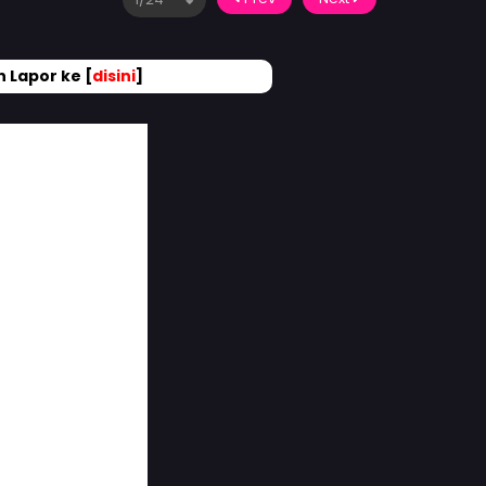
 Lapor ke [
disini
]