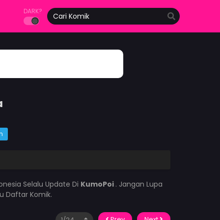
DARK?
a
m
onesia Selalu Update Di
KumoPoi
. Jangan Lupa
u Daftar Komik.
Prev
Next