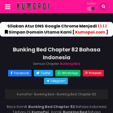
DARK?
Silakan Atur DNS Google Chrome Menjadi
1.1.1.1
Simpan Domain Utama Kami [
Kumopoi.com
]
Bunking Bed Chapter 82 Bahasa
Indonesia
Semua Chapter
Bunking Bed
Facebook
Twitter
WhatsApp
Pinterest
Telegram
KumoPoi
›
Bunking Bed
›
Bunking Bed Chapter 82
Baca Komik
Bunking Bed Chapter 82
Bahasa Indonesia
Terbaru Di
KumoPoi
. Komik
Bunking Bed
Bahasa