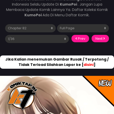
Indonesia Selalu Update Di
KumoPoi
. Jangan Lupa
Membaca Update Komik Lainnya Ya. Daftar Koleksi Komik
KumoPoi
Ada Di Menu Daftar Komik.
Prev
Next
Jika Kalian menemukan Gambar Rusak / Terpotong /
Tidak Terload Silahkan Lapor ke [
disini
]