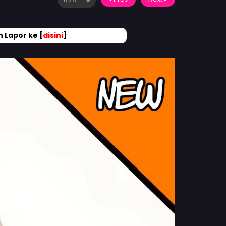
 Lapor ke [
disini
]