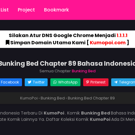
List
Project
Bookmark
Silakan Atur DNS Google Chrome Menjadi
1.1.1.1
Simpan Domain Utama Kami [
Kumopoi.com
]
Bunking Bed Chapter 89 Bahasa Indonesi
Semua Chapter
Bunking Bed
Facebook
Twitter
WhatsApp
Pinterest
Telegra
KumoPoi
›
Bunking Bed
›
Bunking Bed Chapter 89
Indonesia Terbaru Di
KumoPoi
. Komik
Bunking Bed
Bahasa Ind
e Komik Lainnya Ya. Daftar Koleksi Komik
KumoPoi
Ada Di Men