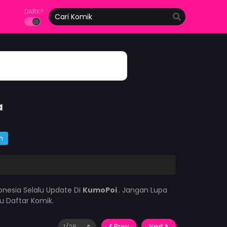
DARK?
a
m
onesia Selalu Update Di
KumoPoi
. Jangan Lupa
u Daftar Komik.
Prev
Next