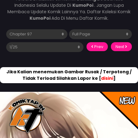
Indonesia Selalu Update Di
KumoPoi
. Jangan Lupa
Membaca Update Komik Lainnya Ya. Daftar Koleksi Komik
KumoPoi
Ada Di Menu Daftar Komik.
Prev
Next
Jika Kalian menemukan Gambar Rusak / Terpotong /
Tidak Terload Silahkan Lapor ke [
disini
]