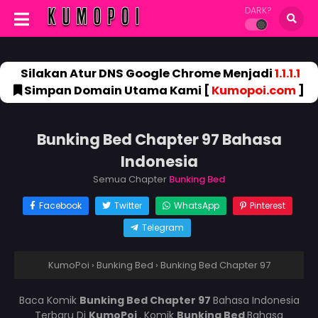
DARK?
Silakan Atur DNS Google Chrome Menjadi
1.1.1.1
Simpan Domain Utama Kami [
Kumopoi.com
]
Bunking Bed Chapter 97 Bahasa
Indonesia
Semua Chapter
Bunking Bed
Facebook
Twitter
WhatsApp
Pinterest
Telegram
KumoPoi
›
Bunking Bed
›
Bunking Bed Chapter 97
Baca Komik
Bunking Bed Chapter 97
Bahasa Indonesia
Terbaru Di
KumoPoi
. Komik
Bunking Bed
Bahasa