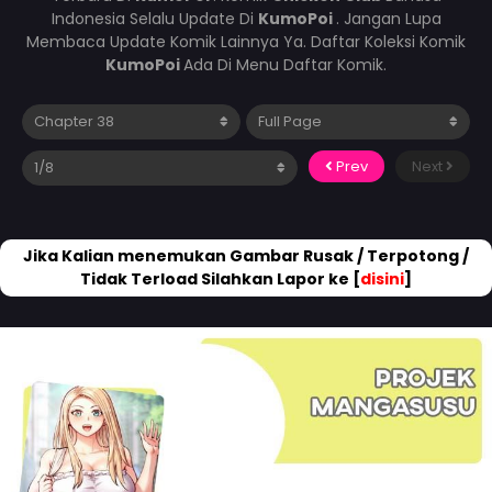
Indonesia Selalu Update Di
KumoPoi
. Jangan Lupa
Membaca Update Komik Lainnya Ya. Daftar Koleksi Komik
KumoPoi
Ada Di Menu Daftar Komik.
Prev
Next
Jika Kalian menemukan Gambar Rusak / Terpotong /
Tidak Terload Silahkan Lapor ke [
disini
]