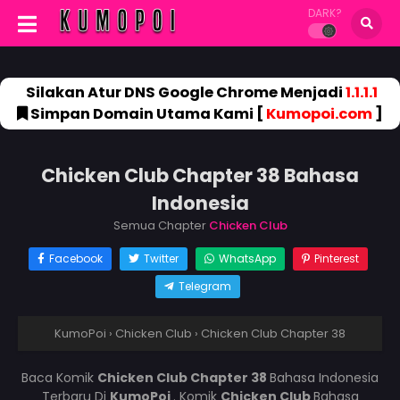
DARK?
Silakan Atur DNS Google Chrome Menjadi
1.1.1.1
Simpan Domain Utama Kami [
Kumopoi.com
]
Chicken Club Chapter 38 Bahasa
Indonesia
Semua Chapter
Chicken Club
Facebook
Twitter
WhatsApp
Pinterest
Telegram
KumoPoi
›
Chicken Club
›
Chicken Club Chapter 38
Baca Komik
Chicken Club Chapter 38
Bahasa Indonesia
Terbaru Di
KumoPoi
. Komik
Chicken Club
Bahasa