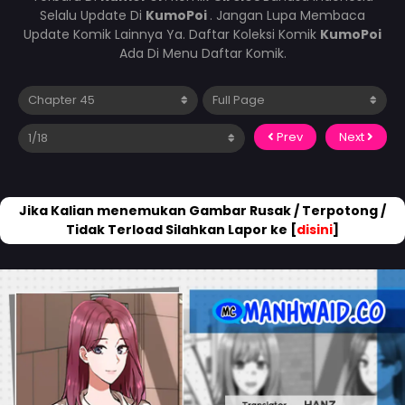
Selalu Update Di
KumoPoi
. Jangan Lupa Membaca
Update Komik Lainnya Ya. Daftar Koleksi Komik
KumoPoi
Ada Di Menu Daftar Komik.
Prev
Next
Jika Kalian menemukan Gambar Rusak / Terpotong /
Tidak Terload Silahkan Lapor ke [
disini
]