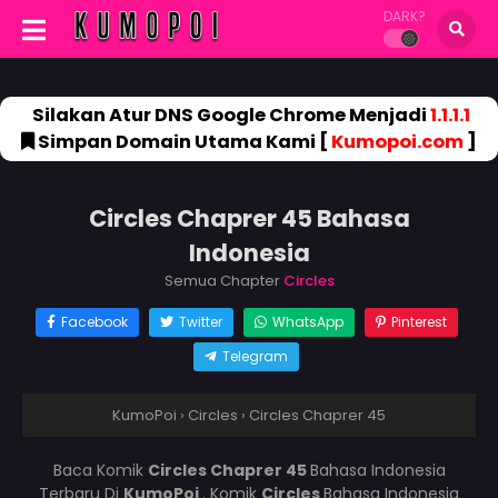
DARK?
Silakan Atur DNS Google Chrome Menjadi
1.1.1.1
Simpan Domain Utama Kami [
Kumopoi.com
]
Circles Chaprer 45 Bahasa
Indonesia
Semua Chapter
Circles
Facebook
Twitter
WhatsApp
Pinterest
Telegram
KumoPoi
›
Circles
›
Circles Chaprer 45
Baca Komik
Circles Chaprer 45
Bahasa Indonesia
Terbaru Di
KumoPoi
. Komik
Circles
Bahasa Indonesia