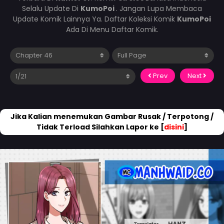
Selalu Update Di
KumoPoi
. Jangan Lupa Membaca
Update Komik Lainnya Ya. Daftar Koleksi Komik
KumoPoi
Ada Di Menu Daftar Komik.
Prev
Next
Jika Kalian menemukan Gambar Rusak / Terpotong /
Tidak Terload Silahkan Lapor ke [
disini
]