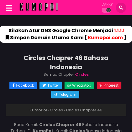
DARK?
Silakan Atur DNS Google Chrome Menjadi
1.1.1.1
Simpan Domain Utama Kami [
Kumopoi.com
]
Circles Chaprer 46 Bahasa
Indonesia
Semua Chapter
Circles
Facebook
Twitter
WhatsApp
Pinterest
Telegram
KumoPoi
›
Circles
›
Circles Chaprer 46
Baca Komik
Circles Chaprer 46
Bahasa Indonesia
Terbaru Di
KumoPoi
. Komik
Circles
Bahasa Indonesia