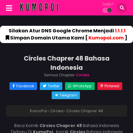
DARK?
Silakan Atur DNS Google Chrome Menjadi
1.1.1.1
Simpan Domain Utama Kami [
Kumopoi.com
]
Circles Chaprer 48 Bahasa
Indonesia
Semua Chapter
Circles
Facebook
Twitter
WhatsApp
Pinterest
Telegram
KumoPoi
›
Circles
›
Circles Chaprer 48
Baca Komik
Circles Chaprer 48
Bahasa Indonesia
Terbaru Di
KumoPoi
. Komik
Circles
Bahasa Indonesia