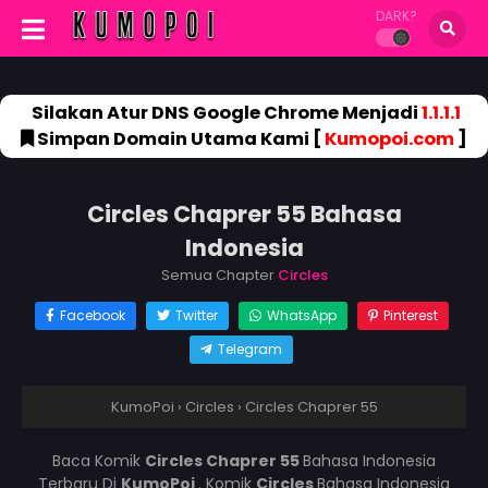
DARK?
Silakan Atur DNS Google Chrome Menjadi
1.1.1.1
Simpan Domain Utama Kami [
Kumopoi.com
]
Circles Chaprer 55 Bahasa
Indonesia
Semua Chapter
Circles
Facebook
Twitter
WhatsApp
Pinterest
Telegram
KumoPoi
›
Circles
›
Circles Chaprer 55
Baca Komik
Circles Chaprer 55
Bahasa Indonesia
Terbaru Di
KumoPoi
. Komik
Circles
Bahasa Indonesia