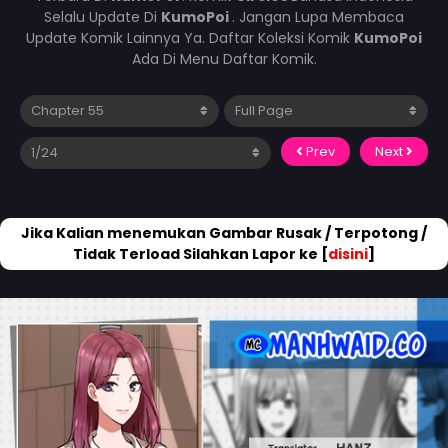
Selalu Update Di
KumoPoi
. Jangan Lupa Membaca
Update Komik Lainnya Ya. Daftar Koleksi Komik
KumoPoi
Ada Di Menu Daftar Komik.
Prev
Next
Jika Kalian menemukan Gambar Rusak / Terpotong /
Tidak Terload Silahkan Lapor ke [
disini
]