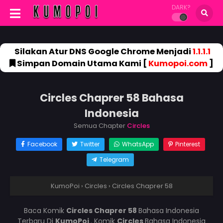
DARK?
Silakan Atur DNS Google Chrome Menjadi
1.1.1.1
Simpan Domain Utama Kami [
Kumopoi.com
]
Circles Chaprer 58 Bahasa
Indonesia
Semua Chapter
Circles
Facebook
Twitter
WhatsApp
Pinterest
Telegram
KumoPoi
›
Circles
›
Circles Chaprer 58
Baca Komik
Circles Chaprer 58
Bahasa Indonesia
Terbaru Di
KumoPoi
. Komik
Circles
Bahasa Indonesia