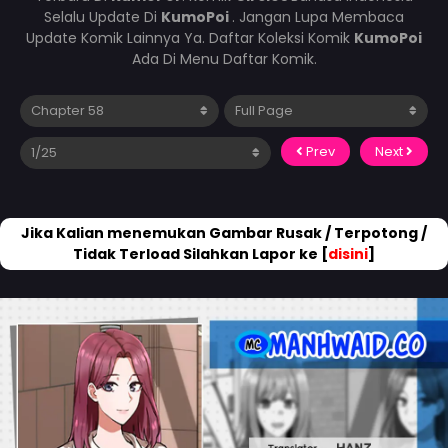
Selalu Update Di
KumoPoi
. Jangan Lupa Membaca
Update Komik Lainnya Ya. Daftar Koleksi Komik
KumoPoi
Ada Di Menu Daftar Komik.
Prev
Next
Jika Kalian menemukan Gambar Rusak / Terpotong /
Tidak Terload Silahkan Lapor ke [
disini
]