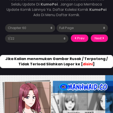
Selalu Update Di
KumoPoi
. Jangan Lupa Membaca
Update Komik Lainnya Ya. Daftar Koleksi Komik
KumoPoi
Ada Di Menu Daftar Komik.
Prev
Next
Jika Kalian menemukan Gambar Rusak / Terpotong /
Tidak Terload Silahkan Lapor ke [
disini
]