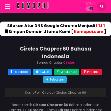
DARK?
Silakan Atur DNS Google Chrome Menjadi
1.1.1.1
Simpan Domain Utama Kami [
Kumopoi.com
]
Circles Chaprer 60 Bahasa
Indonesia
Semua Chapter
Circles
Facebook
Twitter
WhatsApp
Pinterest
Telegram
KumoPoi
›
Circles
›
Circles Chaprer 60
Baca Komik
Circles Chaprer 60
Bahasa Indonesia
Terbaru Di
KumoPoi
. Komik
Circles
Bahasa Indonesia