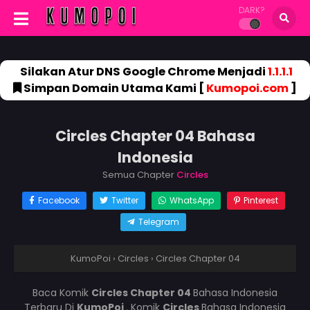
DARK?
Silakan Atur DNS Google Chrome Menjadi
1.1.1.1
Simpan Domain Utama Kami [
Kumopoi.com
]
Circles Chapter 04 Bahasa
Indonesia
Semua Chapter
Circles
Facebook
Twitter
WhatsApp
Pinterest
Telegram
KumoPoi
›
Circles
›
Circles Chapter 04
Baca Komik
Circles Chapter 04
Bahasa Indonesia
Terbaru Di
KumoPoi
. Komik
Circles
Bahasa Indonesia