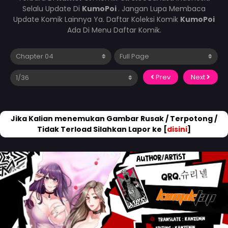
Selalu Update Di
KumoPoi
. Jangan Lupa Membaca
Update Komik Lainnya Ya. Daftar Koleksi Komik
KumoPoi
Ada Di Menu Daftar Komik.
Prev
Next
Jika Kalian menemukan Gambar Rusak / Terpotong /
Tidak Terload Silahkan Lapor ke [
disini
]