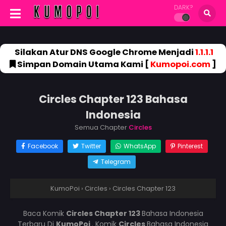
DARK?
Silakan Atur DNS Google Chrome Menjadi
1.1.1.1
Simpan Domain Utama Kami [
Kumopoi.com
]
Circles Chapter 123 Bahasa
Indonesia
Semua Chapter
Circles
Facebook
Twitter
WhatsApp
Pinterest
Telegram
KumoPoi
›
Circles
›
Circles Chapter 123
Baca Komik
Circles Chapter 123
Bahasa Indonesia
Terbaru Di
KumoPoi
. Komik
Circles
Bahasa Indonesia