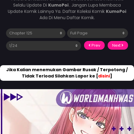
Selalu Update Di
KumoPoi
. Jangan Lupa Membaca
Update Komik Lainnya Ya. Daftar Koleksi Komik
KumoPoi
Ada Di Menu Daftar Komik.
Prev
Next
Jika Kalian menemukan Gambar Rusak / Terpotong /
Tidak Terload Silahkan Lapor ke [
disini
]