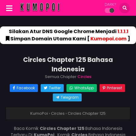
DARK?
Silakan Atur DNS Google Chrome Menjadi
1.1.1.1
Simpan Domain Utama Kami [
Kumopoi.com
]
Circles Chapter 125 Bahasa
Indonesia
Semua Chapter
Circles
Facebook
Twitter
WhatsApp
Pinterest
Telegram
KumoPoi
›
Circles
›
Circles Chapter 125
Baca Komik
Circles Chapter 125
Bahasa Indonesia
Terbaru Di
KumoPoi
. Komik
Circles
Bahasa Indonesia