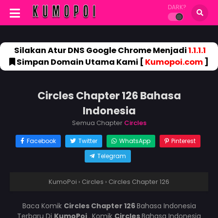
DARK?
Silakan Atur DNS Google Chrome Menjadi
1.1.1.1
Simpan Domain Utama Kami [
Kumopoi.com
]
Circles Chapter 126 Bahasa
Indonesia
Semua Chapter
Circles
Facebook
Twitter
WhatsApp
Pinterest
Telegram
KumoPoi
›
Circles
›
Circles Chapter 126
Baca Komik
Circles Chapter 126
Bahasa Indonesia
Terbaru Di
KumoPoi
. Komik
Circles
Bahasa Indonesia