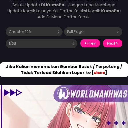
Selalu Update Di
KumoPoi
. Jangan Lupa Membaca
Update Komik Lainnya Ya. Daftar Koleksi Komik
KumoPoi
Ada Di Menu Daftar Komik.
Prev
Next
Jika Kalian menemukan Gambar Rusak / Terpotong /
Tidak Terload Silahkan Lapor ke [
disini
]