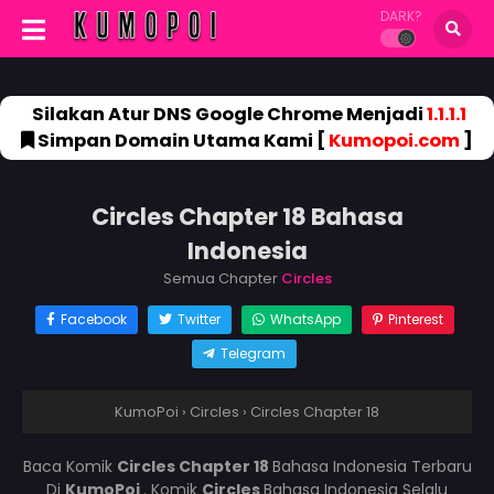
DARK?
Silakan Atur DNS Google Chrome Menjadi
1.1.1.1
Simpan Domain Utama Kami [
Kumopoi.com
]
Circles Chapter 18 Bahasa
Indonesia
Semua Chapter
Circles
Facebook
Twitter
WhatsApp
Pinterest
Telegram
KumoPoi
›
Circles
›
Circles Chapter 18
Baca Komik
Circles Chapter 18
Bahasa Indonesia Terbaru
Di
KumoPoi
. Komik
Circles
Bahasa Indonesia Selalu