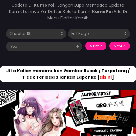
Update Di
KumoPoi
. Jangan Lupa Membaca Update
Komik Lainnya Ya. Daftar Koleksi Komik
KumoPoi
Ada Di
Menu Daftar Komik.
Prev
Next
Jika Kalian menemukan Gambar Rusak / Terpotong /
Tidak Terload Silahkan Lapor ke [
disini
]