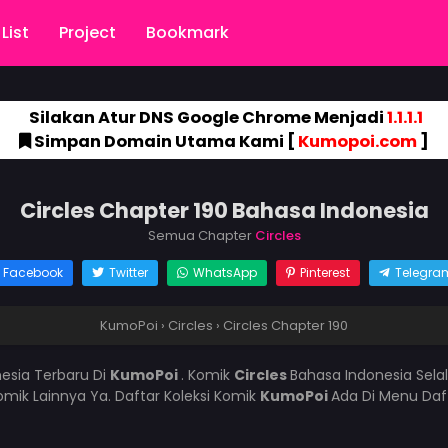
List
Project
Bookmark
Silakan Atur DNS Google Chrome Menjadi
1.1.1.1
Simpan Domain Utama Kami [
Kumopoi.com
]
Circles Chapter 190 Bahasa Indonesia
Semua Chapter
Circles
Facebook
Twitter
WhatsApp
Pinterest
Telegra
KumoPoi
›
Circles
›
Circles Chapter 190
esia Terbaru Di
KumoPoi
. Komik
Circles
Bahasa Indonesia Sela
mik Lainnya Ya. Daftar Koleksi Komik
KumoPoi
Ada Di Menu Daf