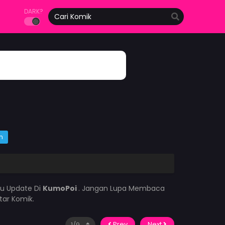
DARK?
m
lu Update Di
KumoPoi
. Jangan Lupa Membaca
tar Komik.
Prev
Next