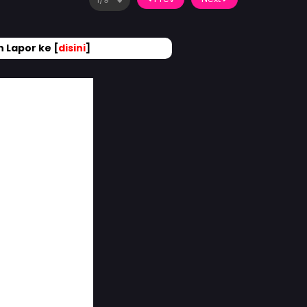
 Lapor ke [
disini
]