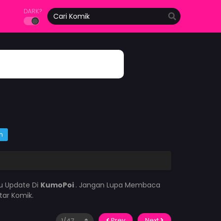
DARK?
m
lu Update Di
KumoPoi
. Jangan Lupa Membaca
tar Komik.
Prev
Next