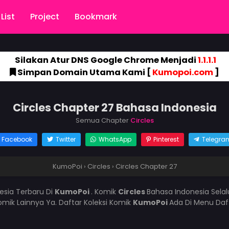
List
Project
Bookmark
Silakan Atur DNS Google Chrome Menjadi
1.1.1.1
Simpan Domain Utama Kami [
Kumopoi.com
]
Circles Chapter 27 Bahasa Indonesia
Semua Chapter
Circles
Facebook
Twitter
WhatsApp
Pinterest
Telegra
KumoPoi
›
Circles
›
Circles Chapter 27
esia Terbaru Di
KumoPoi
. Komik
Circles
Bahasa Indonesia Sela
mik Lainnya Ya. Daftar Koleksi Komik
KumoPoi
Ada Di Menu Daf