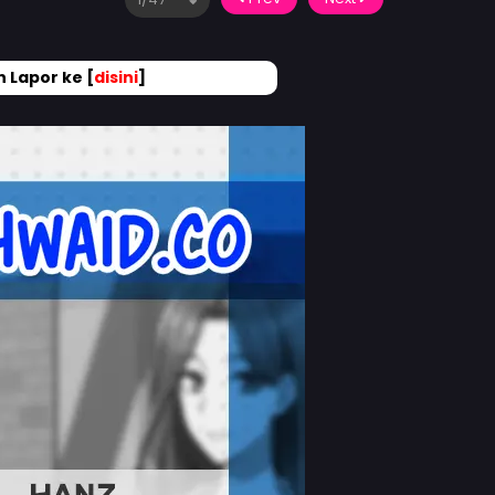
 Lapor ke [
disini
]