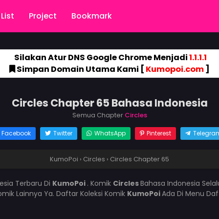
List
Project
Bookmark
Silakan Atur DNS Google Chrome Menjadi
1.1.1.1
Simpan Domain Utama Kami [
Kumopoi.com
]
Circles Chapter 65 Bahasa Indonesia
Semua Chapter
Circles
Facebook
Twitter
WhatsApp
Pinterest
Telegra
KumoPoi
›
Circles
›
Circles Chapter 65
esia Terbaru Di
KumoPoi
. Komik
Circles
Bahasa Indonesia Sela
mik Lainnya Ya. Daftar Koleksi Komik
KumoPoi
Ada Di Menu Daf