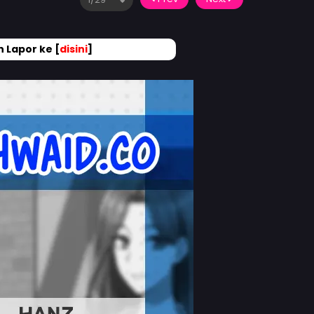
 Lapor ke [
disini
]