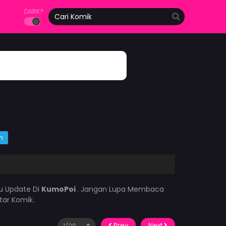
DARK?
m
lu Update Di
KumoPoi
. Jangan Lupa Membaca
tar Komik.
Prev
Next